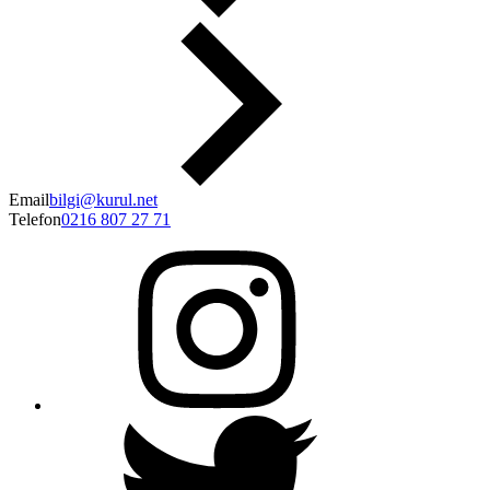
Makaleler
İletişim
Email
bilgi@kurul.net
Telefon
0216 807 27 71