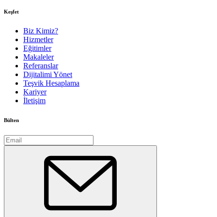
Keşfet
Biz Kimiz?
Hizmetler
Eğitimler
Makaleler
Referanslar
Dijitalimi Yönet
Teşvik Hesaplama
Kariyer
İletişim
Bülten