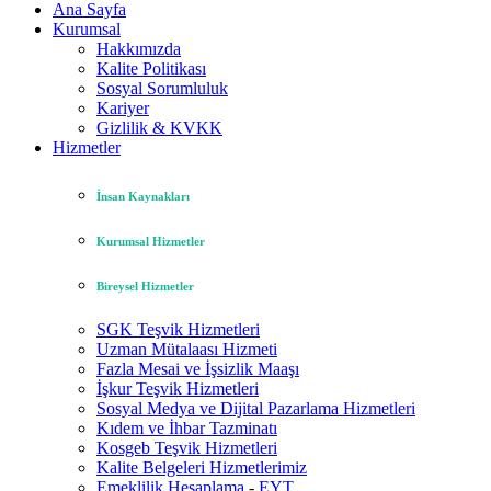
Ana Sayfa
Kurumsal
Hakkımızda
Kalite Politikası
Sosyal Sorumluluk
Kariyer
Gizlilik & KVKK
Hizmetler
İnsan Kaynakları
Kurumsal Hizmetler
Bireysel Hizmetler
SGK Teşvik Hizmetleri
Uzman Mütalaası Hizmeti
Fazla Mesai ve İşsizlik Maaşı
İşkur Teşvik Hizmetleri
Sosyal Medya ve Dijital Pazarlama Hizmetleri
Kıdem ve İhbar Tazminatı
Kosgeb Teşvik Hizmetleri
Kalite Belgeleri Hizmetlerimiz
Emeklilik Hesaplama
-
EYT