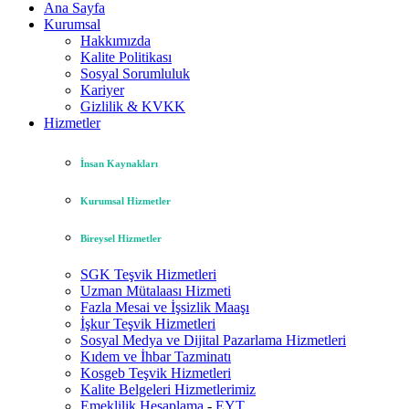
Ana Sayfa
Kurumsal
Hakkımızda
Kalite Politikası
Sosyal Sorumluluk
Kariyer
Gizlilik & KVKK
Hizmetler
İnsan Kaynakları
Kurumsal Hizmetler
Bireysel Hizmetler
SGK Teşvik Hizmetleri
Uzman Mütalaası Hizmeti
Fazla Mesai ve İşsizlik Maaşı
İşkur Teşvik Hizmetleri
Sosyal Medya ve Dijital Pazarlama Hizmetleri
Kıdem ve İhbar Tazminatı
Kosgeb Teşvik Hizmetleri
Kalite Belgeleri Hizmetlerimiz
Emeklilik Hesaplama
-
EYT