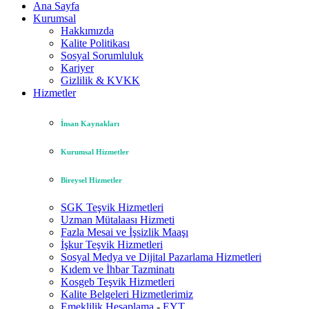
Ana Sayfa
Kurumsal
Hakkımızda
Kalite Politikası
Sosyal Sorumluluk
Kariyer
Gizlilik & KVKK
Hizmetler
İnsan Kaynakları
Kurumsal Hizmetler
Bireysel Hizmetler
SGK Teşvik Hizmetleri
Uzman Mütalaası Hizmeti
Fazla Mesai ve İşsizlik Maaşı
İşkur Teşvik Hizmetleri
Sosyal Medya ve Dijital Pazarlama Hizmetleri
Kıdem ve İhbar Tazminatı
Kosgeb Teşvik Hizmetleri
Kalite Belgeleri Hizmetlerimiz
Emeklilik Hesaplama
-
EYT